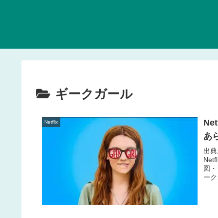
ギークガール
Ne
Netflix
あ
出典
Ne
図・
ークガ