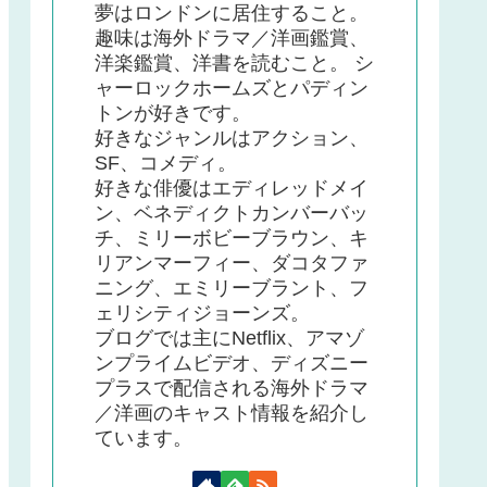
夢はロンドンに居住すること。
趣味は海外ドラマ／洋画鑑賞、
洋楽鑑賞、洋書を読むこと。 シ
ャーロックホームズとパディン
トンが好きです。
好きなジャンルはアクション、
SF、コメディ。
好きな俳優はエディレッドメイ
ン、ベネディクトカンバーバッ
チ、ミリーボビーブラウン、キ
リアンマーフィー、ダコタファ
ニング、エミリーブラント、フ
ェリシティジョーンズ。
ブログでは主にNetflix、アマゾ
ンプライムビデオ、ディズニー
プラスで配信される海外ドラマ
／洋画のキャスト情報を紹介し
ています。